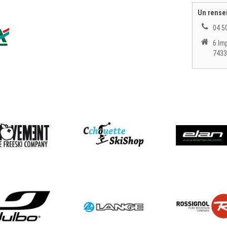
Un rense
04 5
6 Im
7433