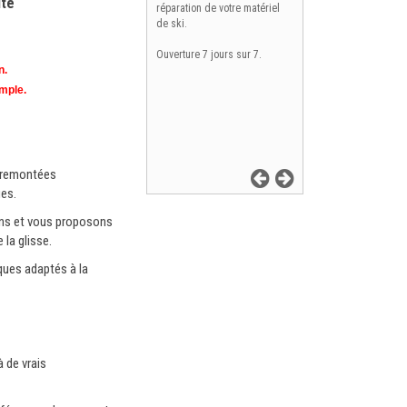
ite
réparation de votre matériel
de ski.
Ouverture 7 jours sur 7.
n.
emple.
s remontées
es.
ons et vous proposons
 la glisse.
ques adaptés à la
 de vrais