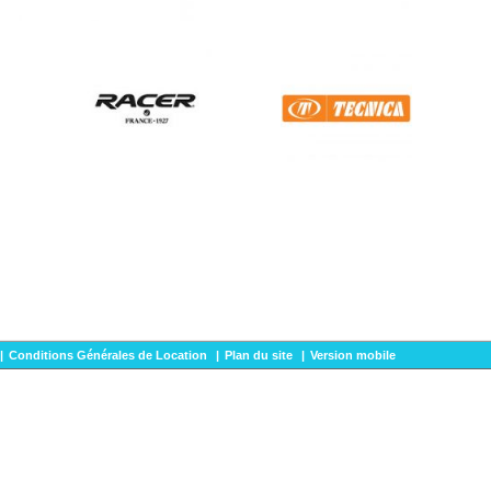
|
Conditions Générales de Location
|
Plan du site
|
Version mobile
HEZ MAURICE - Location snowboard Châtel
SARENNE SPORTS - Location snowboa
NTAIN SKI SHOP - Location snowboard Samoëns 1600
FRANCIS SPORTS - Location
PERF - Location snowboard Les Houches
SKI PRO SHOP - DÉSIRÉ SPORTS - Locat
ONSKIOO - Location ski & snowboard en ligne
CCHOUETTE SKISHOP - Solution Web
 de location et de réservation en ligne