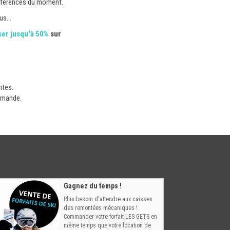
 références du moment.
s...
er jusqu'à 50%
sur
ntes.
demande.
Gagnez du temps !
Plus besoin d'attendre aux caisses
des remontées mécaniques !
Commander votre forfait LES GETS en
même temps que votre location de