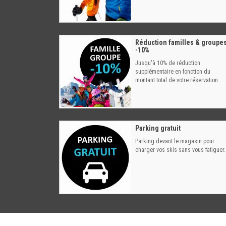
Réduction familles & groupe
-10%
Jusqu'à 10% de réduction
supplémentaire en fonction du
montant total de votre réservation.
Parking gratuit
Parking devant le magasin pour
charger vos skis sans vous fatiguer.