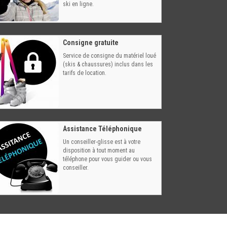
ski en ligne.
Consigne gratuite
Service de consigne du matériel loué
(skis & chaussures) inclus dans les
tarifs de location.
Assistance Téléphonique
Un conseiller-glisse est à votre
disposition à tout moment au
téléphone pour vous guider ou vous
conseiller.